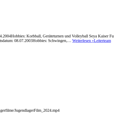
04.2004Hobbies: Korbball, Geräteturnen und Volleyball Seya Kaiser F
burtsdatum: 08.07.2003Hobbies: Schwingen,…
Weiterlesen »
Leiterteam
Lagerfilme/JugendlagerFilm_2024.mp4